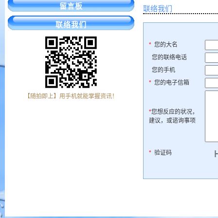
留言板
联络我们
联络我们
*
您的大名
您的联络电话
您的手机
*
您的电子信箱
【随拍即上】用手机就能掌握资讯！
*
您想反应的状况，
建议，或谘询事项
*
验证码
* *
*
*
*
*
*
* 