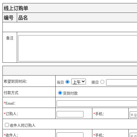
线上订购单
编号
品名
备注
希望到货时间：
当日
择日
付款方式
货到付款
*
Email：
*
订购人：
*
手机：
收件人同订购人
*
收件人：
*
手机：